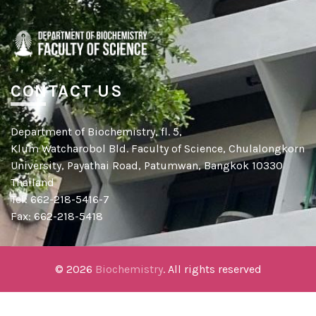
CONTACT US
Department of Biochemistry, fl. 5,
Klum Watcharobol Bld. Faculty of Science, Chulalongkorn
University, Payathai Road, Patumwan, Bangkok 10330
Thailand
Tel: 662-218-5416-7
Fax: 662-218-5418
© 2026
Biochemistry
. All rights reserved