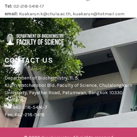
Tel:
02-218-5416-17
email:
Kuakarun.k@chula.ac.th, kuakarun@hotmail.com
CONTACT US
Department of Biochemistry, fl. 5,
Klum Watcharobol Bld. Faculty of Science, Chulalongkorn
University, Payathai Road, Patumwan, Bangkok 10330
Thailand
Tel: 662-218-5416-7
Fax: 662-218-5418